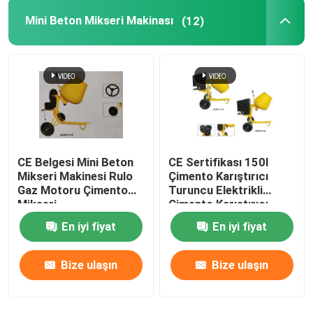
Mini Beton Mikseri Makinası
(12)
Elektrikli El Aletleri
Bahçe Tezgahları
İnşaat makineleri
CE Belgesi Mini Beton
CE Sertifikası 150l
Mikseri Makinesi Rulo
Çimento Karıştırıcı
Gaz Motoru Çimento
Turuncu Elektrikli
Mikseri
Çimento Karıştırıcı
En iyi fiyat
En iyi fiyat
Bize ulaşın
Bize ulaşın