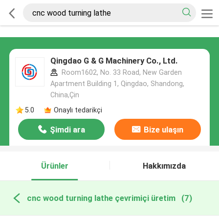
Qingdao G & G Machinery Co., Ltd.
Room1602, No. 33 Road, New Garden
Apartment Building 1, Qingdao, Shandong,
China,Çin
5.0
Onaylı tedarikçi
Şimdi ara
Bize ulaşın
Ürünler
Hakkımızda
cnc wood turning lathe çevrimiçi üretim
(7)