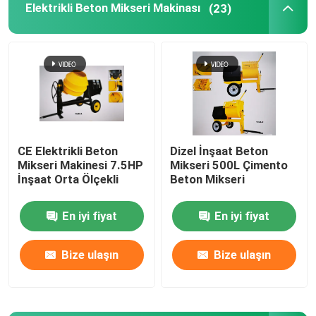
Elektrikli Beton Mikseri Makinası
(23)
CNC Metal Torna
El Kesme Makinası
Yüzey Taşlama Makinesi
CE Elektrikli Beton
Dizel İnşaat Beton
Mikseri Makinesi 7.5HP
Mikseri 500L Çimento
Ahşap Torna Alet Setleri
İnşaat Orta Ölçekli
Beton Mikseri
Taş Kesme Makinası
En iyi fiyat
En iyi fiyat
Bize ulaşın
Bize ulaşın
Elektrikli Süpürge Makinesi
Freze Delme Makinesi