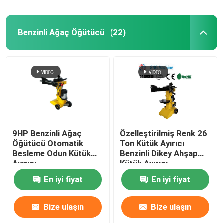
Benzinli Ağaç Öğütücü
(22)
9HP Benzinli Ağaç
Özelleştirilmiş Renk 26
Öğütücü Otomatik
Ton Kütük Ayırıcı
Besleme Odun Kütük
Benzinli Dikey Ahşap
Ayırıcı
Kütük Ayırıcı
En iyi fiyat
En iyi fiyat
Bize ulaşın
Bize ulaşın