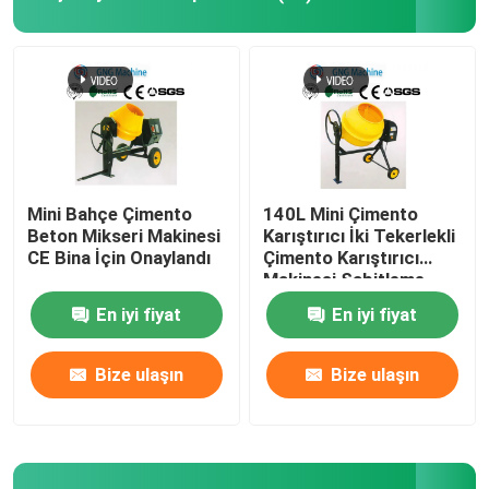
Elektrikli Beton Mikseri Makinası
Mini Beton Mikseri Makinası
Ahşap Planya Makinesi
Mini Bahçe Çimento
140L Mini Çimento
Beton Mikseri Makinesi
Karıştırıcı İki Tekerlekli
CE Bina İçin Onaylandı
Çimento Karıştırıcı
Benzinli Ağaç Öğütücü
Makinesi Sabitleme
Yapısı
En iyi fiyat
En iyi fiyat
Şerit Testere Kesim Makinası
Bize ulaşın
Bize ulaşın
CNC Router Makinesi
Ahşap Pres Makinası