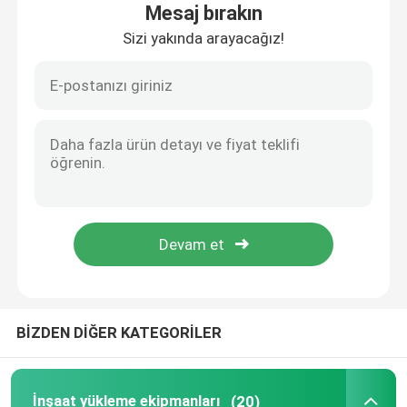
Mesaj bırakın
Sizi yakında arayacağız!
Hakkımızda
Fabrika turu
Kalite kontrol
Bize ulaşın
Haberler
BİZDEN DİĞER KATEGORİLER
Tüm servis talepleri
İnşaat yükleme ekipmanları
İnşaat yükleme ekipmanları
(20)