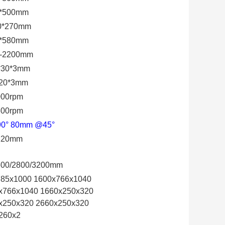
*500mm
0*270mm
*580mm
-2200mm
*30*3mm
*20*3mm
000rpm
800rpm
0° 80mm @45°
220mm
600/2800/3200mm
785x1000 1600x766x1040
x766x1040 1660x250x320
x250x320 2660x250x320
260x2