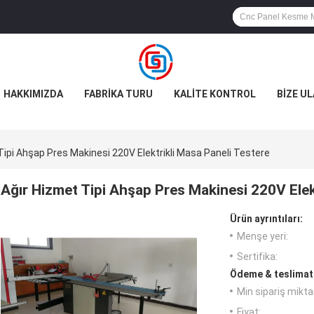
HAKKIMIZDA
FABRIKA TURU
KALITE KONTROL
BIZE UL
Tipi Ahşap Pres Makinesi 220V Elektrikli Masa Paneli Testere
Ağır Hizmet Tipi Ahşap Pres Makinesi 220V Elek
Ürün ayrıntıları:
Menşe yeri:
Sertifika:
Ödeme & teslimat 
Min sipariş miktar
Fiyat: