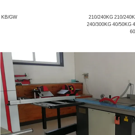
KB/GW
210/240KG 210/240
240/300KG 40/50KG 
6