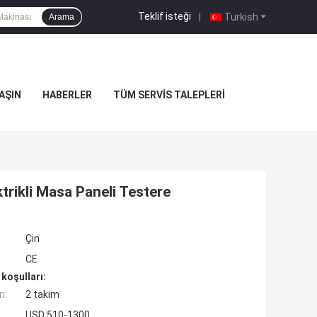
Teklif isteği
|
Turkish
Arama
AŞIN
HABERLER
TÜM SERVIS TALEPLERI
trikli Masa Paneli Testere
Çin
CE
koşulları:
ı:
2 takım
USD 510-1300