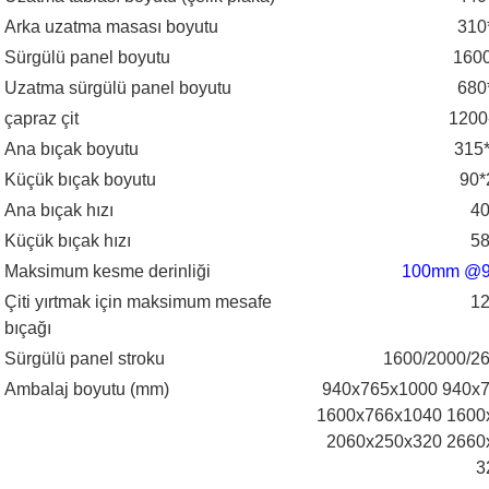
Arka uzatma masası boyutu
310
Sürgülü panel boyutu
160
Uzatma sürgülü panel boyutu
680
çapraz çit
1200
Ana bıçak boyutu
315
Küçük bıçak boyutu
90
Ana bıçak hızı
4
Küçük bıçak hızı
5
Maksimum kesme derinliği
100mm @9
Çiti yırtmak için maksimum mesafe
1
bıçağı
Sürgülü panel stroku
1600/2000/2
Ambalaj boyutu (mm)
940x765x1000 940x
1600x766x1040 1600
2060x250x320 2660
3