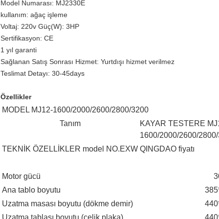
Model Numarası: MJ2330E
kullanım: ağaç işleme
Voltaj: 220v Güç(W): 3HP
Sertifikasyon: CE
1 yıl garanti
Sağlanan Satış Sonrası Hizmet: Yurtdışı hizmet verilmez
Teslimat Detayı: 30-45days
Özellikler
MODEL MJ12-1600/2000/2600/2800/3200
Tanım
KAYAR TESTERE MJ
1600/2000/2600/2800
TEKNİK ÖZELLİKLER model NO.EXW QINGDAO fiyatı
Motor gücü
3
Ana tablo boyutu
385
Uzatma masası boyutu (dökme demir)
440
Uzatma tablası boyutu (çelik plaka)
440