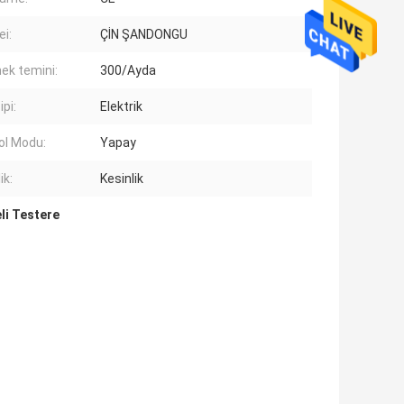
i:
ÇİN ŞANDONGU
ek temini:
300/Ayda
pi:
Elektrik
ol Modu:
Yapay
ik:
Kesinlik
li Testere