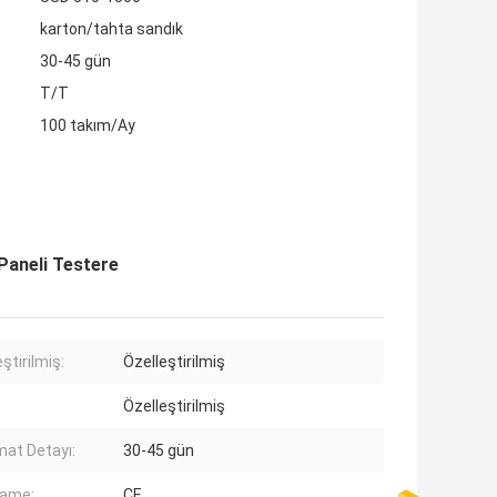
karton/tahta sandık
30-45 gün
T/T
100 takım/Ay
Paneli Testere
ştirilmiş:
Özelleştirilmiş
Özelleştirilmiş
mat Detayı:
30-45 gün
name:
CE