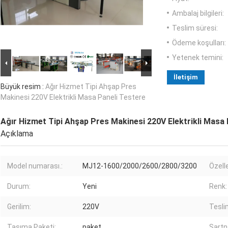
Ambalaj bilgileri:
Teslim süresi:
Ödeme koşulları:
Yetenek temini:
İletişim
Büyük resim :
Ağır Hizmet Tipi Ahşap Pres
Makinesi 220V Elektrikli Masa Paneli Testere
Ağır Hizmet Tipi Ahşap Pres Makinesi 220V Elektrikli Masa 
Açıklama
Model numarası.:
MJ12-1600/2000/2600/2800/3200
Özelle
Durum:
Yeni
Renk:
Gerilim:
220V
Tesli
Taşıma Paketi:
paket
Şart