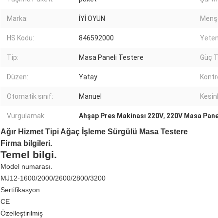
Marka:
İYİ OYUN
Menşe
HS Kodu:
846592000
Yeten
Tip:
Masa Paneli Testere
Güç Ti
Düzen:
Yatay
Kontr
Otomatik sınıf:
Manuel
Kesinl
Vurgulamak:
Ahşap Pres Makinası 220V
,
220V Masa Pane
Ağır Hizmet Tipi Ağaç İşleme Sürgülü Masa Testere
Firma bilgileri.
Temel bilgi.
Model numarası.
MJ12-1600/2000/2600/2800/3200
Sertifikasyon
CE
Özelleştirilmiş