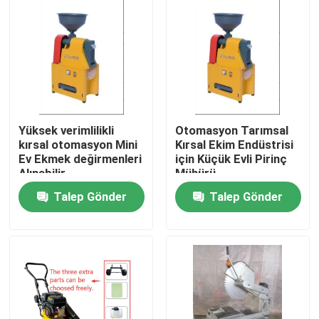
Yüksek verimlilikli
Otomasyon Tarımsal
kırsal otomasyon Mini
Kırsal Ekim Endüstrisi
Ev Ekmek değirmenleri
için Küçük Evli Pirinç
Alınabilir
Mühürü
Talep Gönder
Talep Gönder
Ana sayfa
Ürünler
VİDEOLAR