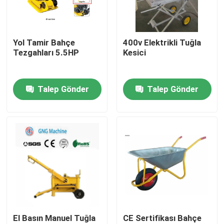
Hakkımızda
Yol Tamir Bahçe
400v Elektrikli Tuğla
Tezgahları 5.5HP
Kesici
Fabrika turu
Talep Gönder
Talep Gönder
Kalite kontrol
Bize ulaşın
Haberler
Tüm servis talepleri
El Basın Manuel Tuğla
CE Sertifikası Bahçe
İnşaat yükleme ekipmanları