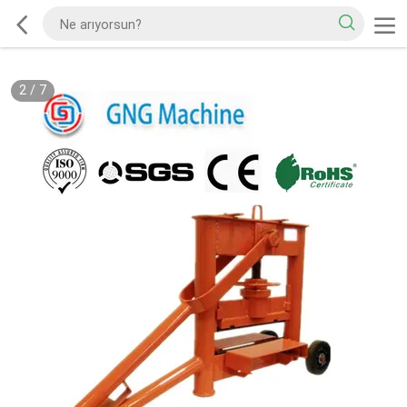
2
/
7