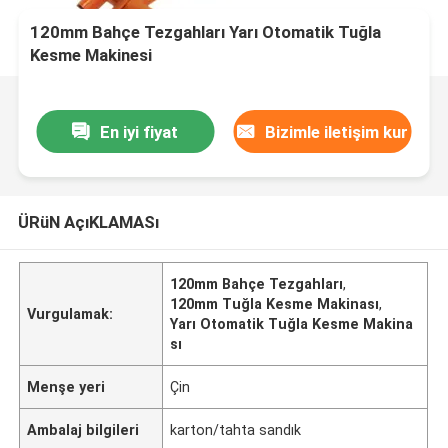
120mm Bahçe Tezgahları Yarı Otomatik Tuğla
Kesme Makinesi
En iyi fiyat
Bizimle iletişim kur
ÜRüN AçıKLAMASı
120mm Bahçe Tezgahları
,
120mm Tuğla Kesme Makinası
,
Vurgulamak:
Yarı Otomatik Tuğla Kesme Makina
sı
Menşe yeri
Çin
Ambalaj bilgileri
karton/tahta sandık